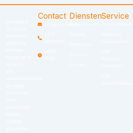
Contact
Diensten
Service
Ons doel is
info@goonautorijschool.nl
Auto
Privacyverklari
om jou op
+31 6
Theorie
Algemene
een snelle,
85509147
voorwaarden
effectieve
Werken bij
en leuke
09:00 –
CBR
Over ons
manier op te
18:00
Rijschool
leiden tot
Contact
machtigen
een
CBR
verantwoordelijke
Gezondheidsver
en veilige
bestuurder.
Onze
persoonlijke
aanpak,
volledig
afgestemd