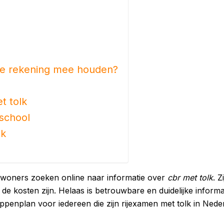
je rekening mee houden?
t tolk
jschool
lk
nwoners zoeken online naar informatie over
cbr met tolk
. 
 kosten zijn. Helaas is betrouwbare en duidelijke informatie h
ppenplan voor iedereen die zijn rijexamen met tolk in Nede