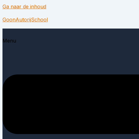
Ga naar de inhoud
GoonAutorijSchool
Menu