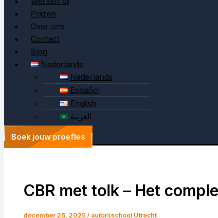
Werken bij
Prijzen
Over ons
Contact
Blog
Nederlands
Nederlands
Español
English
العربية
Boek jouw proefles
CBR met tolk – Het comple
december 25, 2025
/
autorijschool Utrecht