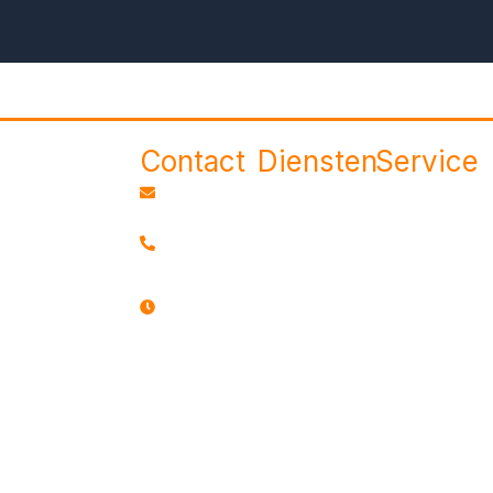
Contact
Diensten
Service
Ons doel is
info@goonautorijschool.nl
Auto
Privacyverklari
om jou op
+31 6
Theorie
Algemene
een snelle,
85509147
voorwaarden
effectieve
Werken bij
en leuke
09:00 –
CBR
Over ons
manier op te
18:00
Rijschool
leiden tot
Contact
machtigen
een
CBR
verantwoordelijke
Gezondheidsver
en veilige
bestuurder.
Onze