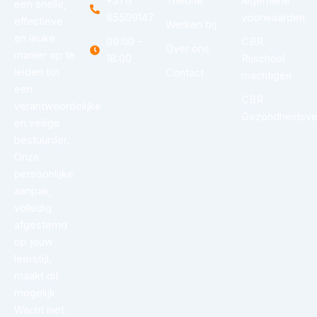
+31 6
Theorie
Algemene
een snelle,
85509147
voorwaarden
effectieve
Werken bij
en leuke
09:00 –
CBR
Over ons
manier op te
18:00
Rijschool
leiden tot
Contact
machtigen
een
CBR
verantwoordelijke
Gezondheidsver
en veilige
bestuurder.
Onze
persoonlijke
aanpak,
volledig
afgestemd
op jouw
leerstijl,
maakt dit
mogelijk.
Wacht niet