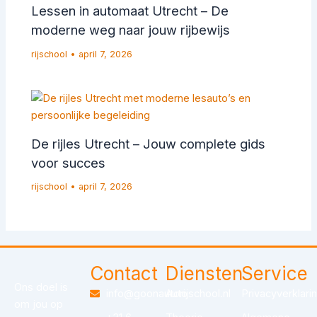
Lessen in automaat Utrecht – De
moderne weg naar jouw rijbewijs
rijschool
•
april 7, 2026
De rijles Utrecht – Jouw complete gids
voor succes
rijschool
•
april 7, 2026
Contact
Diensten
Service
Ons doel is
info@goonautorijschool.nl
Auto
Privacyverklari
om jou op