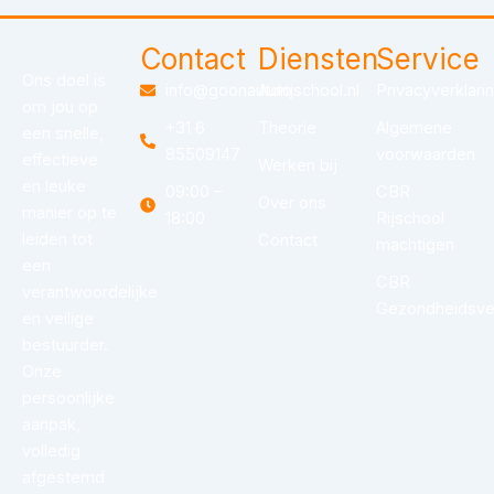
Contact
Diensten
Service
Ons doel is
info@goonautorijschool.nl
Auto
Privacyverklari
om jou op
+31 6
Theorie
Algemene
een snelle,
85509147
voorwaarden
effectieve
Werken bij
en leuke
09:00 –
CBR
Over ons
manier op te
18:00
Rijschool
leiden tot
Contact
machtigen
een
CBR
verantwoordelijke
Gezondheidsver
en veilige
bestuurder.
Onze
persoonlijke
aanpak,
volledig
afgestemd